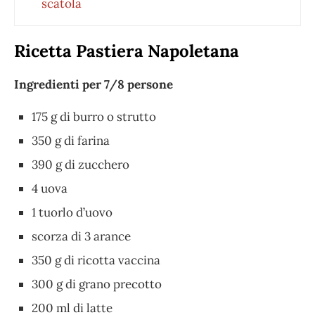
scatola
Ricetta Pastiera Napoletana
Ingredienti per 7/8 persone
175 g di burro o strutto
350 g di farina
390 g di zucchero
4 uova
1 tuorlo d’uovo
scorza di 3 arance
350 g di ricotta vaccina
300 g di grano precotto
200 ml di latte