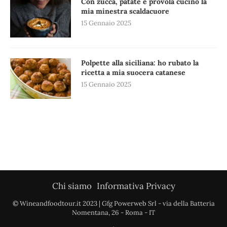
Con zucca, patate e provola cucino la
mia minestra scaldacuore
15 Gennaio 2025
Polpette alla siciliana: ho rubato la
ricetta a mia suocera catanese
15 Gennaio 2025
Chi siamo
Informativa Privacy
© Wineandfoodtour.it 2023 | Gfg Powerweb Srl - via della Batteria
Nomentana, 26 - Roma - IT