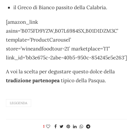
il Greco di Bianco passito della Calabria.
[amazon_link
asins=’B075FD9YZW,B07L6984SX,B01D1DZM3C’
template=’ProductCarousel’
store=’wineandfoodtour-21′ marketplace=’IT’
link_id=’bb3e675c-2abe-40b5-950c-854245e5e263′]
A voi la scelta per degustare questo dolce della
tradizione partenopea
tipico della Pasqua.
LEGGENDA
1