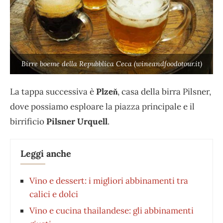
Birre boeme della Repubblica Ceca (wineandfoodotour.it)
La tappa successiva è
Plzeň
, casa della birra Pilsner,
dove possiamo esploare la piazza principale e il
birrificio
Pilsner Urquell
.
Leggi anche
Vino e dessert: i migliori abbinamenti tra
calici e dolci
Vino e cucina thailandese: gli abbinamenti