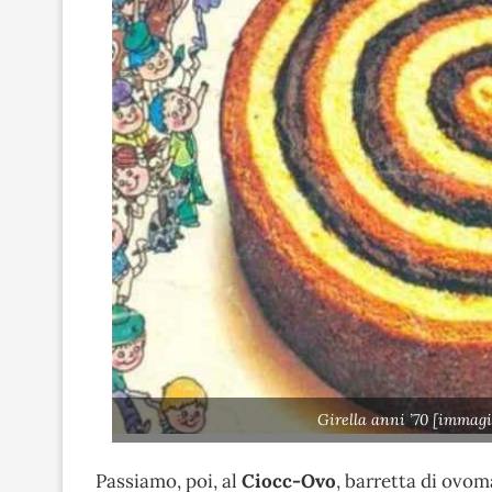
Girella anni ’70 [immagi
Passiamo, poi, al
Ciocc-Ovo
, barretta di ovom