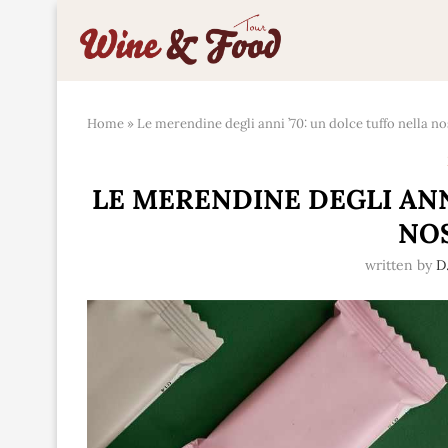
Home
»
Le merendine degli anni ’70: un dolce tuffo nella no
LE MERENDINE DEGLI ANN
NO
written by
D