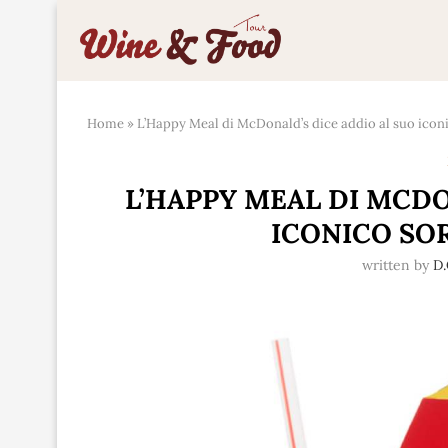
Home
»
L’Happy Meal di McDonald’s dice addio al suo iconi
L’HAPPY MEAL DI MCDO
ICONICO SOR
written by
D