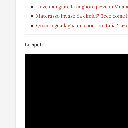
Dove mangiare la migliore pizza di Milan
Materasso invaso da cimici? Ecco come li
Quanto guadagna un cuoco in Italia? Le c
Lo
spot
: