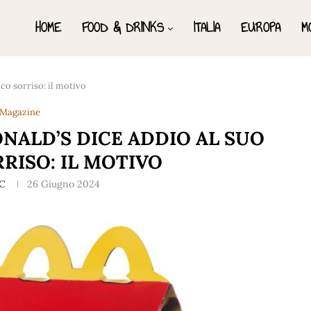
HOME
FOOD & DRINKS
ITALIA
EUROPA
M
co sorriso: il motivo
Magazine
NALD’S DICE ADDIO AL SUO
RISO: IL MOTIVO
.C
26 Giugno 2024