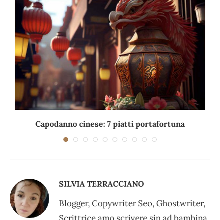
Capodanno cinese: 7 piatti portafortuna
C
SILVIA TERRACCIANO
Blogger, Copywriter Seo, Ghostwriter,
Scrittrice amo scrivere sin ad bambina.