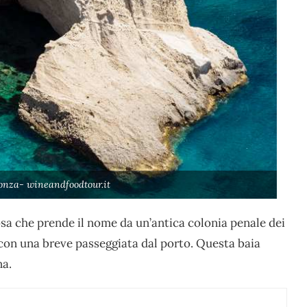
onza- wineandfoodtour.it
osa che prende il nome da un’antica colonia penale dei
 con una breve passeggiata dal porto. Questa baia
na.