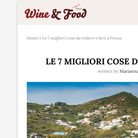
Home
»
Le 7 migliori cose da vedere e fare a Ponza
LE 7 MIGLIORI COSE 
written by
Mariann