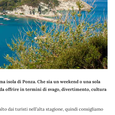
ima isola di Ponza. Che sia un weekend o una sola
a offrire in termini di svago, divertimento, cultura
lto dai turisti nell’alta stagione, quindi consigliamo