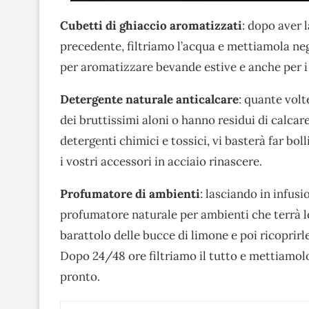
Cubetti di ghiaccio aromatizzati
: dopo aver 
precedente, filtriamo l’acqua e mettiamola neg
per aromatizzare bevande estive e anche per i 
Detergente naturale anticalcare
: quante volt
dei bruttissimi aloni o hanno residui di calcar
detergenti chimici e tossici, vi basterà far bol
i vostri accessori in acciaio rinascere.
Profumatore di ambienti
: lasciando in infus
profumatore naturale per ambienti che terrà lo
barattolo delle bucce di limone e poi ricoprirl
Dopo 24/48 ore filtriamo il tutto e mettiamol
pronto.