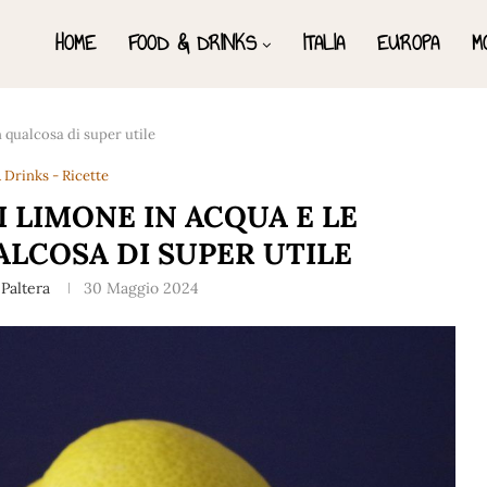
HOME
FOOD & DRINKS
ITALIA
EUROPA
M
 qualcosa di super utile
 Drinks - Ricette
I LIMONE IN ACQUA E LE
LCOSA DI SUPER UTILE
Paltera
30 Maggio 2024