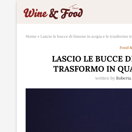
Home
»
Lascio le bucce di limone in acqua e le trasformo in
Food &
LASCIO LE BUCCE D
TRASFORMO IN QUA
written by
Roberta 