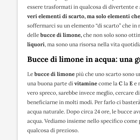
essere trasformati in qualcosa di divertente 
veri elementi di scarto, ma solo elementi ch
soffermarci su un elemento “di scarto” che in 
delle
bucce di limone,
che non solo sono otti
liquori
, ma sono una risorsa nella vita quotidi
Bucce di limone in acqua: una 
Le
bucce di limone
più che uno scarto sono un
una buona parte di
vitamine
come la
C
la
E
e 
vero spreco, sarebbe invece meglio, cercare d
beneficiarne in molti modi. Per farlo ci basterà 
acqua naturale. Dopo circa 24 ore, le bucce avr
acqua. Vediamo insieme nello specifico come 
qualcosa di prezioso.