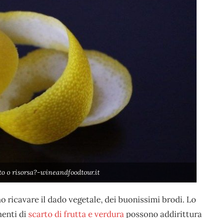
to o risorsa?-wineandfoodtour.it
o ricavare il dado vegetale, dei buonissimi brodi. Lo
menti di
scarto di frutta e verdura
possono addirittura