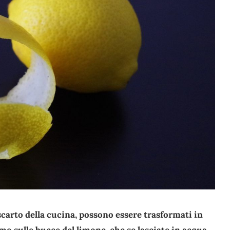
carto della cucina, possono essere trasformati in
amo sulle bucce del limone, che se lasciate in acqua