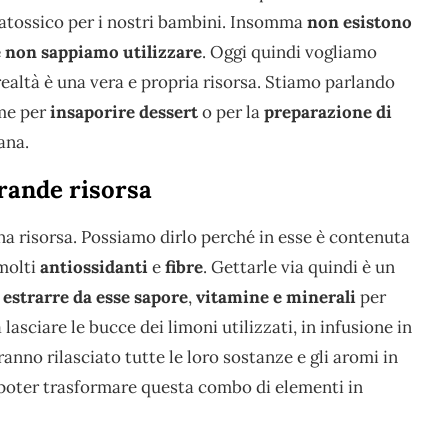
e atossico per i nostri bambini. Insomma
non esistono
e non sappiamo utilizzare
. Oggi quindi vogliamo
realtà è una vera e propria risorsa. Stiamo parlando
me per
insaporire dessert
o per la
preparazione di
ana.
grande risorsa
a risorsa. Possiamo dirlo perché in esse è contenuta
molti
antiossidanti
e
fibre
. Gettarle via quindi è un
i
estrarre da esse sapore
,
vitamine e minerali
per
lasciare le bucce dei limoni utilizzati, in infusione in
anno rilasciato tutte le loro sostanze e gli aromi in
poter trasformare questa combo di elementi in