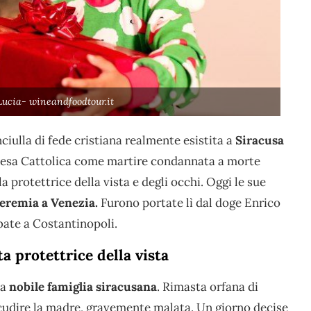
Lucia- wineandfoodtour.it
ciulla di fede cristiana realmente esistita a
Siracusa
 Chiesa Cattolica come martire condannata a morte
a protettrice della vista e degli occhi. Oggi le sue
eremia a Venezia.
Furono portate lì dal doge Enrico
bate a Costantinopoli.
ta protettrice della vista
na
nobile famiglia siracusana
. Rimasta orfana di
 accudire la madre, gravemente malata. Un giorno decise