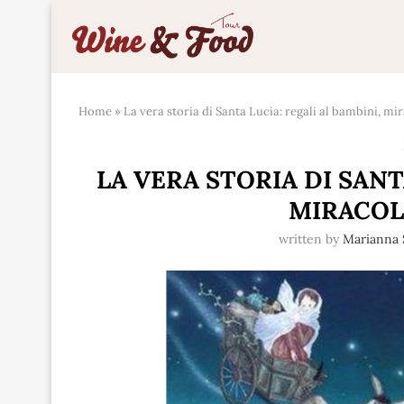
Home
»
La vera storia di Santa Lucia: regali al bambini, mira
LA VERA STORIA DI SANT
MIRACOLI
written by
Marianna