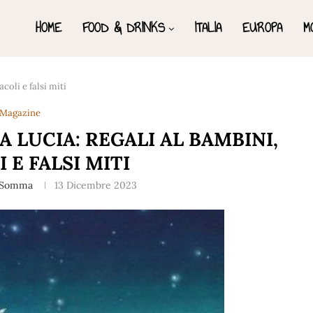
HOME
FOOD & DRINKS
ITALIA
EUROPA
M
coli e falsi miti
Magazine
A LUCIA: REGALI AL BAMBINI,
 E FALSI MITI
 Somma
13 Dicembre 2023