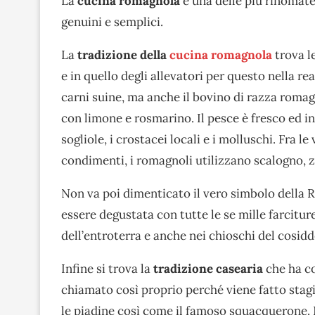
La
cucina romagnola
è una delle più rinomate i
genuini e semplici.
La
tradizione della
cucina romagnola
trova l
e in quello degli allevatori per questo nella re
carni suine, ma anche il bovino di razza romagn
con limone e rosmarino. Il pesce è fresco ed in
sogliole, i crostacei locali e i molluschi. Fra l
condimenti, i romagnoli utilizzano scalogno, 
Non va poi dimenticato il vero simbolo della 
essere degustata con tutte le se mille farciture 
dell’entroterra e anche nei chioschi del cosidd
Infine si trova la
tradizione casearia
che ha co
chiamato così proprio perché viene fatto stagi
le piadine così come il famoso squacquerone. 