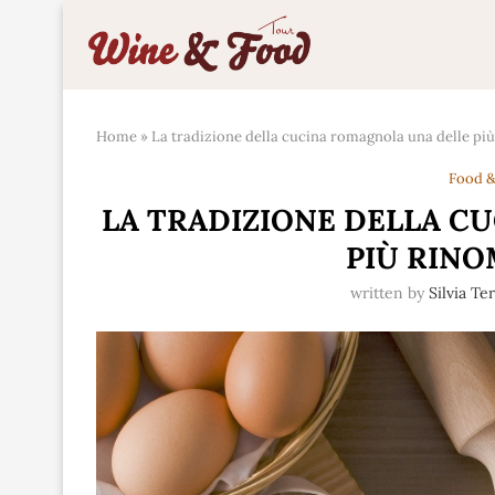
Home
»
La tradizione della cucina romagnola una delle più
Food &
LA TRADIZIONE DELLA C
PIÙ RINO
written by
Silvia Te