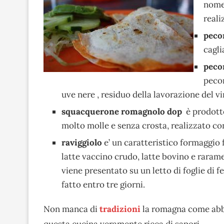
nome 
reali
peco
cagli
peco
pecor
uve nere , residuo della lavorazione del vi
squacquerone romagnolo dop
è prodotto
molto molle e senza crosta, realizzato con
raviggiolo
e’ un caratteristico formaggio 
latte vaccino crudo, latte bovino e raram
viene presentato su un letto di foglie di 
fatto entro tre giorni.
Non manca di
tradizioni
la romagna come abbi
questa cucina veramente ricca di sapori.