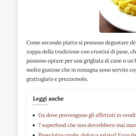
Come secondo piatto si possono degustare delle
zuppa della tradizione con crostini di pane, 
possono optare per una grigliata di cane o u
molto gustose che in romagna sono servite cope
grattugiato e prezzemolo.
Leggi anche
Da dove provengono gli affettati in vendi
7 superfood che non dovrebbero mai man
Prosciutto crudo, dolce o salato? Ecco da