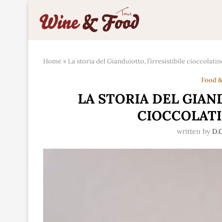
Home
»
La storia del Gianduiotto, l’irresistibile cioccolat
Food &
LA STORIA DEL GIAND
CIOCCOLAT
written by
D.