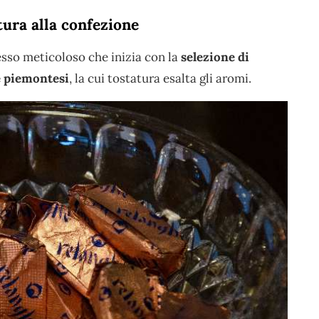
tura alla confezione
esso meticoloso che inizia con la
selezione di
le piemontesi
, la cui tostatura esalta gli aromi.