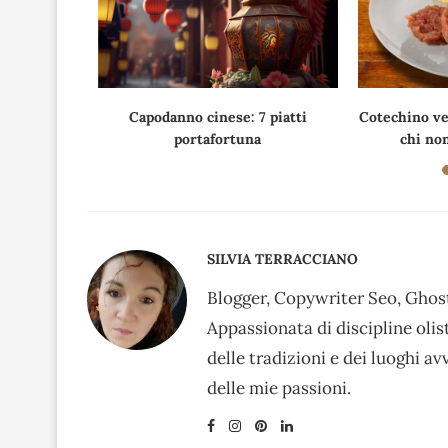
lievitazione
Capodanno cinese: 7 piatti
Cotechino veg
i...
portafortuna
chi non
SILVIA TERRACCIANO
Blogger, Copywriter Seo, Ghost
Appassionata di discipline oli
delle tradizioni e dei luoghi av
delle mie passioni.