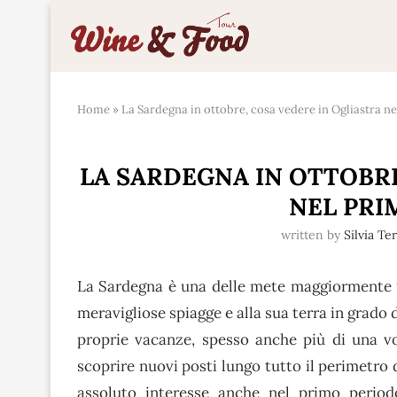
Home
»
La Sardegna in ottobre, cosa vedere in Ogliastra 
LA SARDEGNA IN OTTOBRE
NEL PR
written by
Silvia Te
La Sardegna è una delle mete maggiormente fr
meravigliose spiagge e alla sua terra in grado d
proprie vacanze, spesso anche più di una vo
scoprire nuovi posti lungo tutto il perimetro
assoluto interesse anche nel primo perio