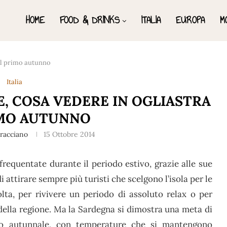
HOME
FOOD & DRINKS
ITALIA
EUROPA
M
nel primo autunno
Italia
, COSA VEDERE IN OGLIASTRA
IMO AUTUNNO
rracciano
15 Ottobre 2014
equentate durante il periodo estivo, grazie alle sue
i attirare sempre più turisti che scelgono l’isola per le
lta, per rivivere un periodo di assoluto relax o per
 della regione. Ma la Sardegna si dimostra una meta di
do autunnale, con temperature che si mantengono