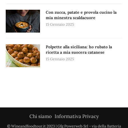
Con zucca, patate e provola cucino la
mia minestra scaldacuore
15 Gennaio 2025
Polpette alla siciliana: ho rubato la
ricetta a mia suocera catanese
15 Gennaio 2025
Chi siamo
Informativa Privacy
© Wineandfoodtour.it 2023 | Gfg Powerweb Srl - via della Batteria