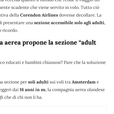
mente scadente che viene servito in volo. Tutto ciò
ativa della
Corendon Airlines
dovesse decollare. La
 di presentare una
sezione accessibile solo agli adulti
,
o ricordo.
a aerea propone la sezione “adult
poco educati e bambini chiassosi? Pare che la soluzione
a sezione per
soli adulti
sui voli tra
Amsterdam
e
eggeri dai
16 anni in su
, la compagnia aerea olandese
li che di chi non li ha.