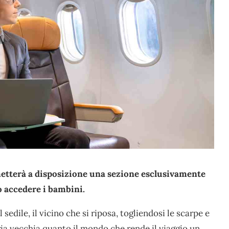
etterà a disposizione una sezione esclusivamente
no accedere i bambini.
edile, il vicino che si riposa, togliendosi le scarpe e
ria vecchia quanto il mondo che rende il viaggio un