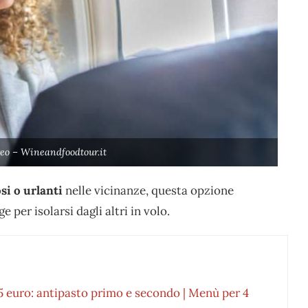
reo – Wineandfoodtour.it
si o urlanti
nelle vicinanze, questa opzione
er isolarsi dagli altri in volo.
25 euro: antipasto primo e secondo | Menù per 4