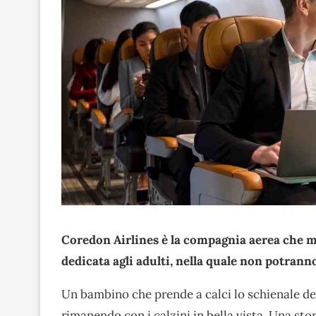
Coredon Airlines è la compagnia aerea che m
dedicata agli adulti, nella quale non potran
Un bambino che prende a calci lo schienale del s
rimanendo con i calzini in bella vista. Una sto