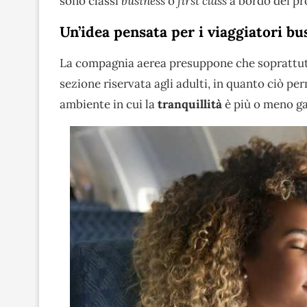
sono classi
business
o
first class
a bordo dei pro
Un’idea pensata per i viaggiatori bu
La compagnia aerea presuppone che soprattut
sezione riservata agli adulti, in quanto ciò per
ambiente in cui la
tranquillità
è più o meno ga