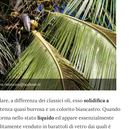
ra-wineandfoodtour.it
re, a differenza dei classici oli, esso
solidifica a
tenza quasi burrosa e un colorito biancastro. Quando
forma nello stato
liquido
ed appare essenzialmente
litamente venduto in barattoli di vetro dai quali è