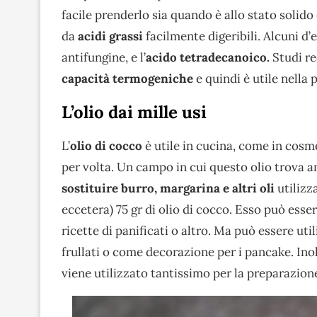
facile prenderlo sia quando è allo stato solid
da
acidi grassi
facilmente digeribili. Alcuni d’e
antifungine, e l’
acido tetradecanoico.
Studi r
capacità termogeniche
e quindi è utile nella 
L’olio dai mille usi
L’
olio di cocco
è utile in cucina, come in cosme
per volta. Un campo in cui questo olio trova 
sostituire burro, margarina e altri oli
utilizz
eccetera) 75 gr di olio di cocco. Esso può esse
ricette di panificati o altro. Ma può essere ut
frullati o come decorazione per i pancake. In
viene utilizzato tantissimo per la preparazion