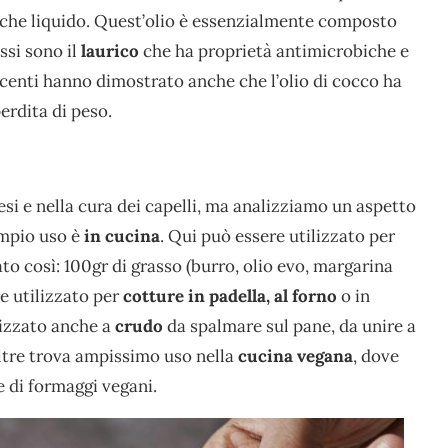
o che liquido. Quest’olio è essenzialmente composto
ssi sono il
laurico
che ha proprietà antimicrobiche e
ecenti hanno dimostrato anche che l’olio di cocco ha
perdita di peso.
si e nella cura dei capelli, ma analizziamo un aspetto
ampio uso è
in cucina
. Qui può essere utilizzato per
ato così: 100gr di grasso (burro, olio evo, margarina
re utilizzato per
cotture in padella, al forno
o in
ilizzato anche a
crudo
da spalmare sul pane, da unire a
oltre trova ampissimo uso nella
cucina vegana
, dove
e di formaggi vegani.