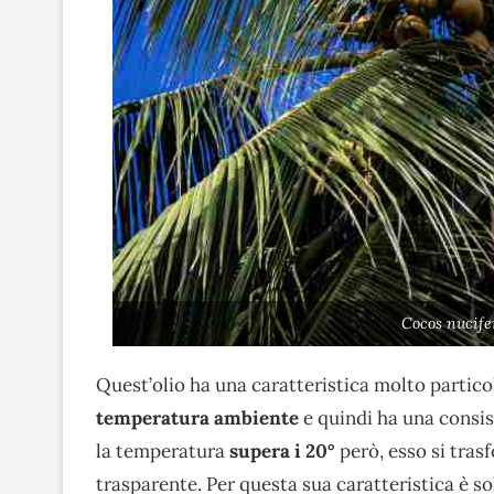
Cocos nucife
Quest’olio ha una caratteristica molto particola
temperatura ambiente
e quindi ha una consis
la temperatura
supera i 20°
però, esso si tras
trasparente. Per questa sua caratteristica è so