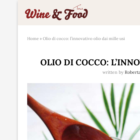
Home
»
Olio di cocco: l’innovativo olio dai mille usi
OLIO DI COCCO: L’INNO
written by
Roberta