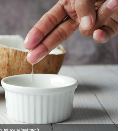
co-wineandfoodtour.it