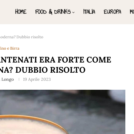
HOME
FOOD & DRINKS
ITALIA
EUROPA
M
 moderna? Dubbio risolto
ino e Birra
 ANTENATI ERA FORTE COME
A? DUBBIO RISOLTO
a Longo
19 Aprile 2023