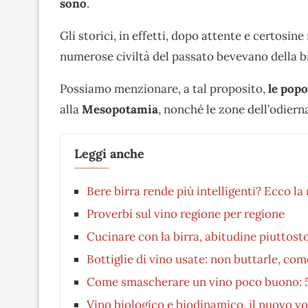
sono
.
Gli storici, in effetti, dopo attente e certosi
numerose civiltà del passato bevevano della bi
Possiamo menzionare, a tal proposito,
le
popo
alla
Mesopotamia
, nonché le zone dell’odierna
Leggi anche
Bere birra rende più intelligenti? Ecco l
Proverbi sul vino regione per regione
Cucinare con la birra, abitudine piuttosto
Bottiglie di vino usate: non buttarle, come
Come smascherare un vino poco buono: 5 i
Vino biologico e biodinamico, il nuovo vol