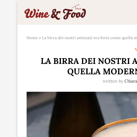
Home
»
La birra dei nostri antenati era forte come quella
V
LA BIRRA DEI NOSTRI
QUELLA MODERN
written by
Chiar