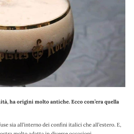
ità, ha origini molto antiche. Ecco com’era quella
se sia all’interno dei confini italici che all’estero. E,
mostra molto adatta in diverse occasioni.