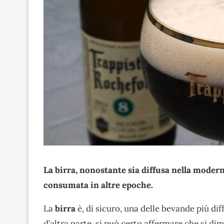
La birra, nonostante sia diffusa nella modern
consumata in altre epoche.
La
birra
è, di sicuro, una delle bevande più diffu
d’altra parte, si può certo affermare che si di