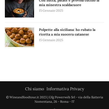
Con zucca, patate e provola cucino la
mia minestra scaldacuore
15 Gennaio 2025
Polpette alla siciliana: ho rubato la
ricetta a mia suocera catanese
15 Gennaio 2025
Chi siamo
Informativa Privacy
© Wineandfoodtour.it 2023 | Gfg Powerweb Srl - via della Batteria
Nomentana, 26 - Roma - IT