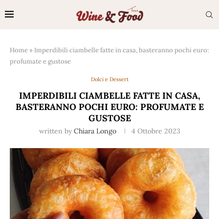
Home
»
Imperdibili ciambelle fatte in casa, basteranno pochi euro:
profumate e gustose
Dolci e Dessert
IMPERDIBILI CIAMBELLE FATTE IN CASA,
BASTERANNO POCHI EURO: PROFUMATE E
GUSTOSE
written by
Chiara Longo
4 Ottobre 2023