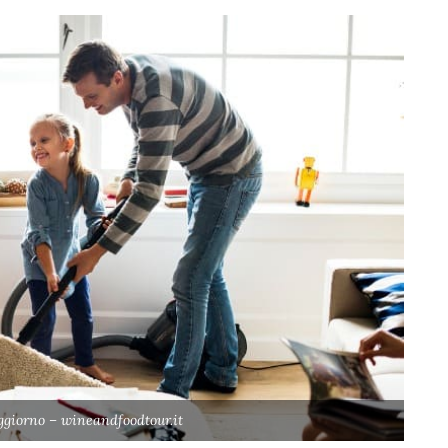
ggiorno – wineandfoodtour.it