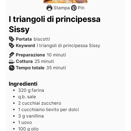
Stampa
Pin
I triangoli di principessa
Sissy
Portata
biscotti
Keyword
I triangoli di principessa Sissy
Preparazione
10
minuti
Cottura
25
minuti
Tempo totale
35
minuti
Ingredienti
320
g
farina
q.b.
sale
2
cucchiai
zucchero
1
cucchiaino
lievito per dolci
3
g
vanillina
1
uovo
100
g
olio