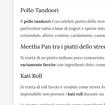
Pollo Tandoori
Il
pollo tandoori
è un celebre piatto dello str
particolare salsa a base di yogurt e spezie n
coriandolo, alloro, cumino, cardamomo, cannel
Meetha Pan tra i piatti dello str
Si tratta di un piatto indiano poco conosciuto
variamente farcite
con ingredienti dolci com
Kati Roll
Si tratta di roll farciti e venduti come street 
impossibile non provare i
kati roll
durante un 
La ricetta originale prevede come ingredienti b