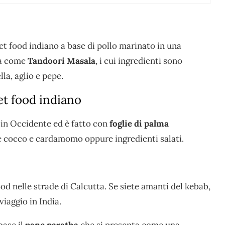
eet food indiano a base di pollo marinato in una
ota come
Tandoori Masala
, i cui ingredienti sono
la, aglio e pepe.
eet food indiano
 in Occidente ed è fatto con
foglie di palma
e cocco e cardamomo oppure ingredienti salati.
food nelle strade di Calcutta. Se siete amanti del kebab,
viaggio in India.
ase il
pane paratha
che si presenta come una