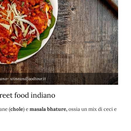
iano- wineandfoodtour.it
treet food indiano
ane (
chole
) e
masala bhature,
ossia un mix di ceci e