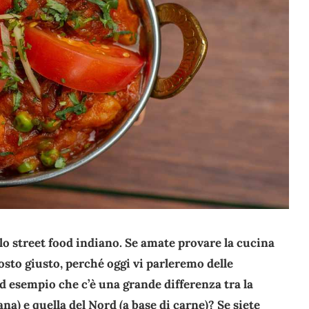
llo street food indiano. Se amate provare la cucina
posto giusto, perché oggi vi parleremo delle
d esempio che c’è una grande differenza tra la
ana) e quella del Nord (a base di carne)? Se siete