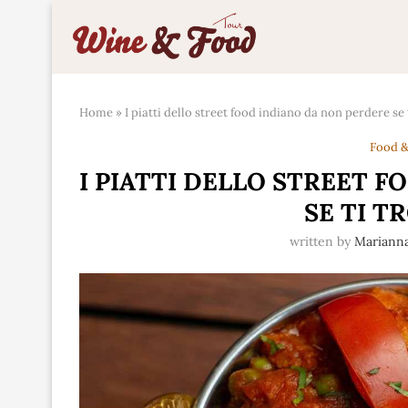
Home
»
I piatti dello street food indiano da non perdere se t
Food &
I PIATTI DELLO STREET 
SE TI T
written by
Mariann