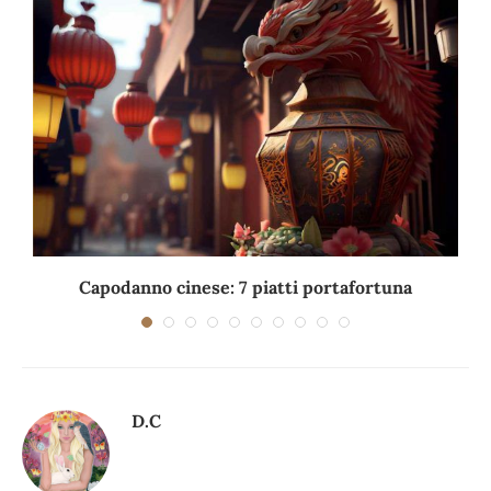
Capodanno cinese: 7 piatti portafortuna
C
D.C