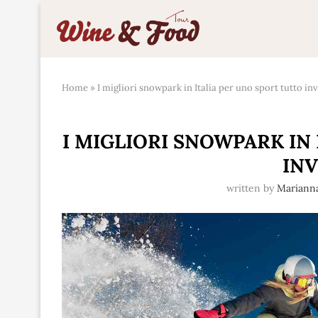
Home
»
I migliori snowpark in Italia per uno sport tutto in
I MIGLIORI SNOWPARK IN
IN
written by
Mariann