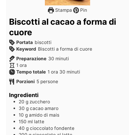
Stampa
Pin
Biscotti al cacao a forma di
cuore
Portata
biscotti
Keyword
Biscotti a forma di cuore
Preparazione
30
minuti
1
ora
Tempo totale
1
ora
30
minuti
Porzioni
5
persone
Ingredienti
20
g
zucchero
30
g
cacao amaro
10
g
amido di mais
150
ml
latte
40
g
cioccolato fondente
200
g
cioccolato al latte