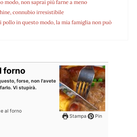
to modo, non saprai più farne a meno
ine, connubio irresistibile
di pollo in questo modo, la mia famiglia non può
l forno
esto, forse, non l'avete
arlo. Vi stupirà.
e al forno
Stampa
Pin