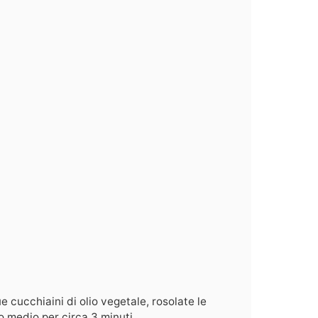
e cucchiaini di olio vegetale, rosolate le
co medio per circa 3 minuti.