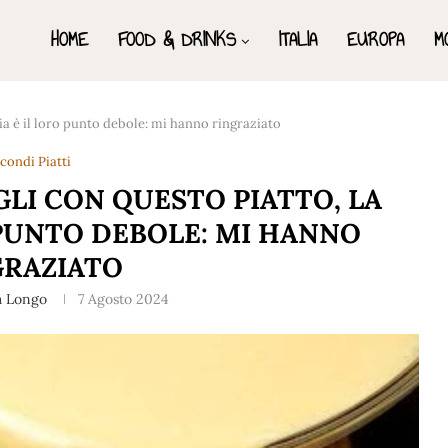
HOME
FOOD & DRINKS
ITALIA
EUROPA
M
cia è il loro punto debole: mi hanno ringraziato
condi Piatti
GLI CON QUESTO PIATTO, LA
 PUNTO DEBOLE: MI HANNO
GRAZIATO
a Longo
7 Agosto 2024