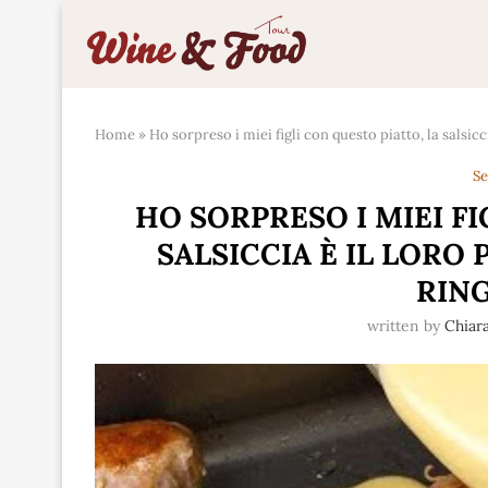
Home
»
Ho sorpreso i miei figli con questo piatto, la salsic
Se
HO SORPRESO I MIEI FI
SALSICCIA È IL LORO
RIN
written by
Chiar