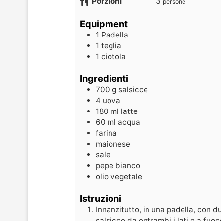
Porzioni
3
persone
Equipment
1 Padella
1 teglia
1 ciotola
Ingredienti
700
g
salsicce
4
uova
180
ml
latte
60
ml
acqua
farina
maionese
sale
pepe bianco
olio vegetale
Istruzioni
Innanzitutto, in una padella, con du
salsicce da entrambi i lati e a fuo