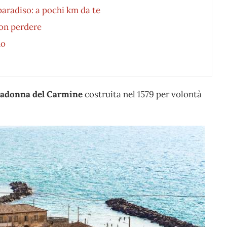
 paradiso: a pochi km da te
non perdere
no
donna del Carmine
costruita nel 1579 per volontà