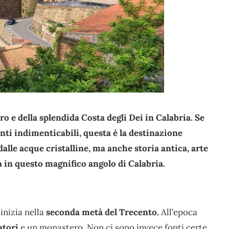
o e della splendida Costa degli Dei in Calabria. Se
nti indimenticabili, questa è la destinazione
alle acque cristalline, ma anche storia antica, arte
ta in questo magnifico angolo di Calabria.
inizia nella
seconda metà del Trecento.
All’epoca
atori
e un monastero. Non ci sono invece fonti certe