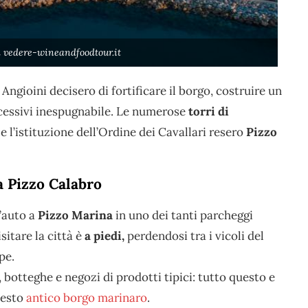
a vedere-wineandfoodtour.it
Angioini decisero di fortificare il borgo, costruire un
ccessivi inespugnabile. Le numerose
torri di
e l’istituzione dell’Ordine dei Cavallari resero
Pizzo
a Pizzo Calabro
’auto a
Pizzo Marina
in uno dei tanti parcheggi
itare la città è
a piedi,
perdendosi tra i vicoli del
pe.
, botteghe e negozi di prodotti tipici: tutto questo e
uesto
antico borgo marinaro
.