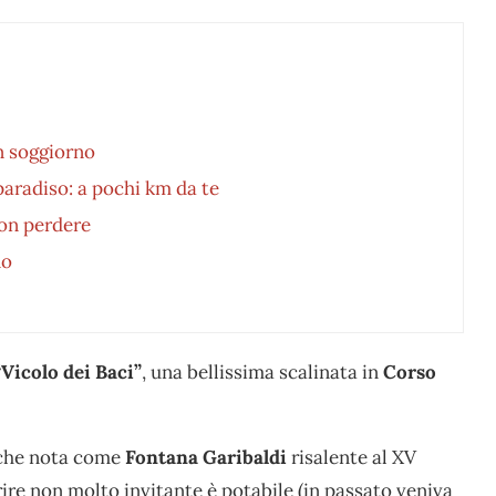
n soggiorno
 paradiso: a pochi km da te
non perdere
no
“Vicolo dei Baci”
, una bellissima scalinata in
Corso
nche nota come
Fontana Garibaldi
risalente al XV
rire non molto invitante è potabile (in passato veniva