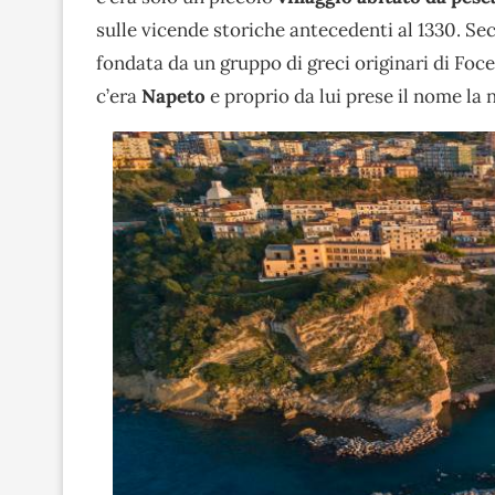
sulle vicende storiche antecedenti al 1330. Se
fondata da un gruppo di greci originari di Foce
c’era
Napeto
e proprio da lui prese il nome la 