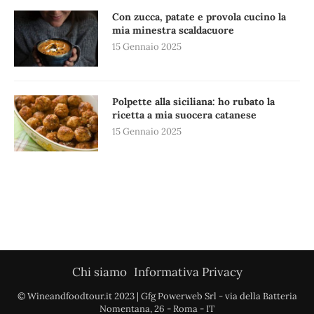
Con zucca, patate e provola cucino la
mia minestra scaldacuore
15 Gennaio 2025
Polpette alla siciliana: ho rubato la
ricetta a mia suocera catanese
15 Gennaio 2025
Chi siamo
Informativa Privacy
© Wineandfoodtour.it 2023 | Gfg Powerweb Srl - via della Batteria
Nomentana, 26 - Roma - IT