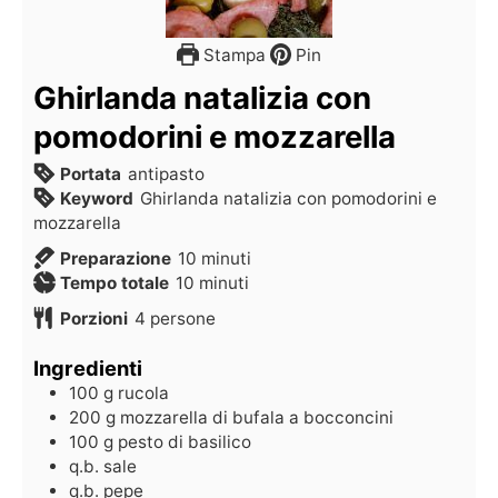
Stampa
Pin
Ghirlanda natalizia con
pomodorini e mozzarella
Portata
antipasto
Keyword
Ghirlanda natalizia con pomodorini e
mozzarella
Preparazione
10
minuti
Tempo totale
10
minuti
Porzioni
4
persone
Ingredienti
100
g
rucola
200
g
mozzarella di bufala a bocconcini
100
g
pesto di basilico
q.b.
sale
q.b.
pepe