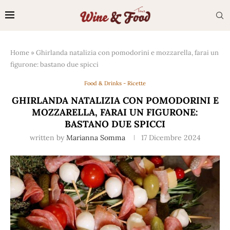
Home
»
Ghirlanda natalizia con pomodorini e mozzarella, farai un
figurone: bastano due spicci
Food & Drinks - Ricette
GHIRLANDA NATALIZIA CON POMODORINI E
MOZZARELLA, FARAI UN FIGURONE:
BASTANO DUE SPICCI
written by
Marianna Somma
17 Dicembre 2024