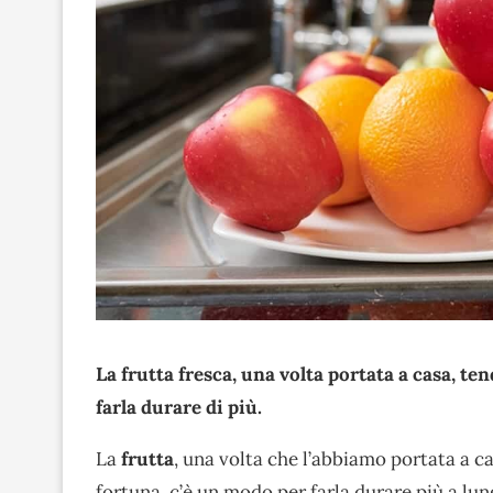
La frutta fresca, una volta portata a casa, te
farla durare di più.
La
frutta
, una volta che l’abbiamo portata a ca
fortuna, c’è un modo per farla durare più a lun