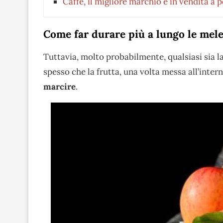
Caffè, il migliore marchio è in vendita a 
Come far durare più a lungo le mel
Tuttavia, molto probabilmente, qualsiasi sia l
spesso che la frutta, una volta messa all’inter
marcire
.