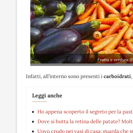
Frutta e verdura (
Infatti, all’interno sono presenti i
carboidrati
Leggi anche
Ho appena scoperto il segreto per la past
Dove si butta la retina delle patate? Molt
Uovo crudo nei vasi di casa: guarda che s