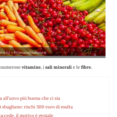
Pexels) – Wineandfoodtour.it
, numerose
vitamine
, i
sali minerali
e le
fibre
.
a all’uovo più buona che ci sia
i sbagliano: rischi 300 euro di multa
uccede, il motivo è geniale