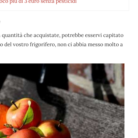
poco più di 3 euro senza pesticidi
e
a quantità che acquistate, potrebbe esservi capitato
no del vostro frigorifero, non ci abbia messo molto a