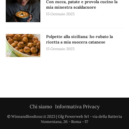
Con zucca, patate e provola cucino la
mia minestra scaldacuore
15 Gennaio 2025
Polpette alla siciliana: ho rubato la
ricetta a mia suocera catanese
15 Gennaio 2025
Chi siamo
Informativa Privacy
© Wineandfoodtour.it 2023 | Gfg Powerweb Srl - via della Batteria
Nomentana, 26 - Roma - IT