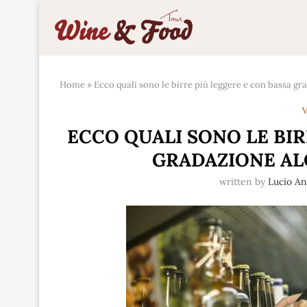
Home
»
Ecco quali sono le birre più leggere e con bassa gra
V
ECCO QUALI SONO LE BIR
GRADAZIONE ALC
written by
Lucio An