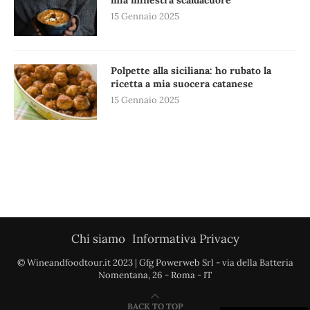
15 Gennaio 2025
Polpette alla siciliana: ho rubato la
ricetta a mia suocera catanese
15 Gennaio 2025
Chi siamo
Informativa Privacy
© Wineandfoodtour.it 2023 | Gfg Powerweb Srl - via della Batteria
Nomentana, 26 - Roma - IT
BACK TO TOP