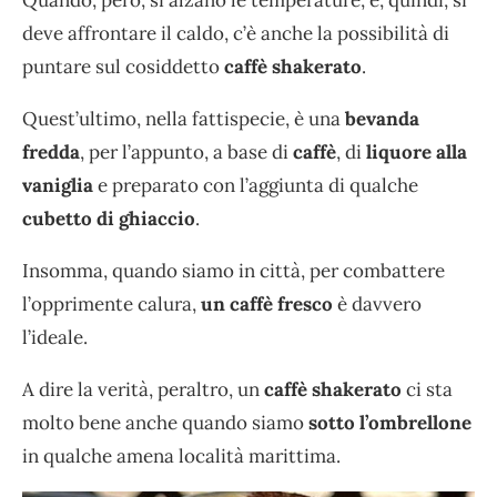
Quando, però, si alzano le temperature, e, quindi, si
deve affrontare il caldo, c’è anche la possibilità di
puntare sul cosiddetto
caffè shakerato
.
Quest’ultimo, nella fattispecie, è una
bevanda
fredda
, per l’appunto, a base di
caffè
, di
liquore alla
vaniglia
e preparato con l’aggiunta di qualche
cubetto di ghiaccio
.
Insomma, quando siamo in città, per combattere
l’opprimente calura,
un caffè fresco
è davvero
l’ideale.
A dire la verità, peraltro, un
caffè shakerato
ci sta
molto bene anche quando siamo
sotto l’ombrellone
in qualche amena località marittima.