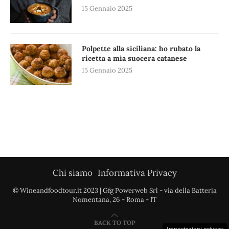
15 Gennaio 2025
Polpette alla siciliana: ho rubato la
ricetta a mia suocera catanese
15 Gennaio 2025
Chi siamo
Informativa Privacy
© Wineandfoodtour.it 2023 | Gfg Powerweb Srl - via della Batteria
Nomentana, 26 - Roma - IT
BACK TO TOP