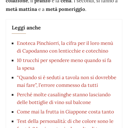
colazione
, il
pranzo
e la
cena
. I secondi, si fanno a
metà mattina
e a
metà pomeriggio
.
Leggi anche
Enoteca Pinchiorri, la cifra per il loro menù
di Capodanno con lenticchie e cotechino
10 trucchi per spendere meno quando si fa
la spesa
“Quando si è seduti a tavola non si dovrebbe
mai fare”, l’errore commesso da tutti
Perché molte casalinghe stanno lasciando
delle bottiglie di vino sul balcone
Come mai la frutta in Giappone costa tanto
Test della personalità: di che colore sono le