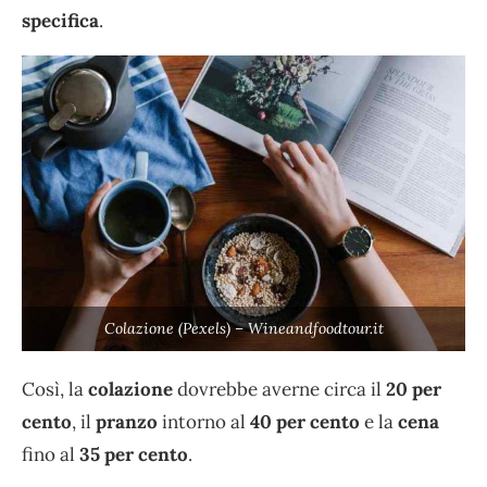
specifica
.
Colazione (Pexels) – Wineandfoodtour.it
Così, la
colazione
dovrebbe averne circa il
20 per
cento
, il
pranzo
intorno al
40 per cento
e la
cena
fino al
35 per cento
.