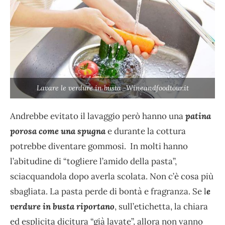
Lavare le verdure in busta -Wineandfoodtour.it
Andrebbe evitato il lavaggio però hanno una
patina
porosa come una spugna
e durante la cottura
potrebbe diventare gommosi. In molti hanno
l’abitudine di “togliere l’amido della pasta”,
sciacquandola dopo averla scolata. Non c’è cosa più
sbagliata. La pasta perde di bontà e fragranza. Se l
e
verdure in busta riportano
, sull’etichetta, la chiara
ed esplicita dicitura “già lavate”, allora non vanno