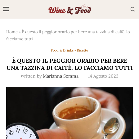
Home
»
È questo il peggior orario per bere una tazzina di caffè, lo
facciamo tutti
Food & Drinks - Ricette
È QUESTO IL PEGGIOR ORARIO PER BERE
UNA TAZZINA DI CAFFÈ, LO FACCIAMO TUTTI
written by
Marianna Somma
14 Agosto 2023