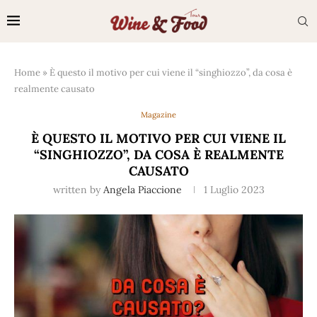
Home
»
È questo il motivo per cui viene il “singhiozzo”, da cosa è
realmente causato
Magazine
È QUESTO IL MOTIVO PER CUI VIENE IL
“SINGHIOZZO”, DA COSA È REALMENTE
CAUSATO
written by
Angela Piaccione
1 Luglio 2023