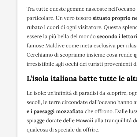
Tra tutte queste gemme nascoste nell’oceano az
particolare. Un vero tesoro
situato proprio ne
rubato i cuori di ogni visitatore. Questa splend
essere la più bella del mondo
secondo i lettor
famose Maldive come meta esclusiva per rilass
Cerchiamo di scopriamo insieme cosa rende
q
irresistibile agli occhi dei turisti provenienti 
L’isola italiana batte tutte le al
Le isole: un’infinità di paradisi da scoprire, o
secoli, le terre circondate dall’oceano hanno 
e i paesaggi mozzafiato
che offrono. Dalle lu
spiagge dorate delle
Hawaii
alla tranquillità d
qualcosa di speciale da offrire.