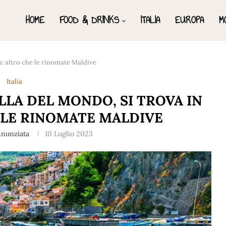
HOME
FOOD & DRINKS
ITALIA
EUROPA
M
lia: altro che le rinomate Maldive
Italia
ELLA DEL MONDO, SI TROVA IN
E LE RINOMATE MALDIVE
nnunziata
10 Luglio 2023