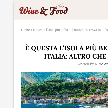
Home
»
È questa l’isola più bella del mondo, si trova in Ita
È QUESTA L’ISOLA PIÙ B
ITALIA: ALTRO CH
written by
Lucio A