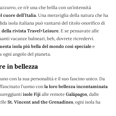
zurro, ce n’è una che brilla con un’intensità
l cuore dell’Italia
. Una meraviglia della natura che ha
ida isola italiana può vantarsi del titolo onorifico di
i della rivista Travel+Leisure
. E se pensavate alle
anti vacanze balneari, beh, dovrete ricredervi.
uesta isola più bella del mondo così speciale
e
da ogni angolo del pianeta.
tre in bellezza
gnuno con la sua personalità e il suo fascino unico. Da
affascinato l’uomo con
la loro bellezza incontaminata
ssureggianti
isole Fiji
alle remote
Galápagos
, dalle
elle
St. Vincent and the Grenadines
, ogni isola ha