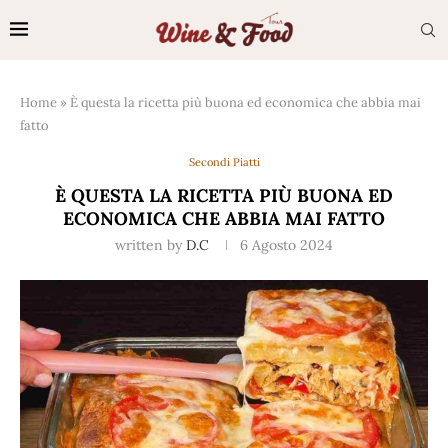
Home
»
È questa la ricetta più buona ed economica che abbia mai
fatto
Secondi Piatti
È QUESTA LA RICETTA PIÙ BUONA ED
ECONOMICA CHE ABBIA MAI FATTO
written by
D.C
6 Agosto 2024