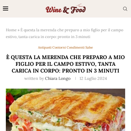
Home
»
È questa la merenda che preparo a mio figlio per il campo
estivo, tanta carica in corpo: pronto in 3 minuti
Antipasti Contorni Condimenti Salse
È QUESTA LA MERENDA CHE PREPARO A MIO
FIGLIO PER IL CAMPO ESTIVO, TANTA
CARICA IN CORPO: PRONTO IN 3 MINUTI
written by
Chiara Longo
12 Luglio 2024