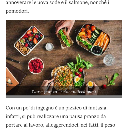
annoverare le uova sode e il salmone, nonché i
pomodori.
Pausa pranzo – wineandfoodtour.it
Con un po’ di ingegno è un pizzico di fantasia,
infatti, si può realizzare una pausa pranzo da
portare al lavoro, alleggerendoci, nei fatti, il peso