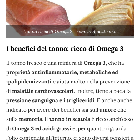
Tonno ricco di Omega 3 – wineandfoodtour.it
I benefici del tonno: ricco di Omega 3
Il tonno fresco è una miniera di
Omega 3
, che ha
proprietà antinfiammatorie, metaboliche ed
ipolipidemizzanti
e aiuta molto nella prevenzione
di
malattie cardiovascolari
. Inoltre, tiene a bada la
pressione sanguigna e i trigliceridi
. È anche anche
indicato per avere dei benefici sia sull’
umore
che
sulla
memoria
. Il
tonno in scatola
è ricco anch’esso
di
Omega 3 ed acidi grassi
e, per quanto riguarda
l’olio contenuta all’interno, ci sono diversi pensieri a