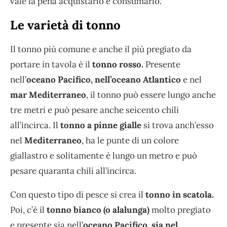
vale la pena acquistarlo e consumarlo.
Le varietà di tonno
Il tonno più comune e anche il più pregiato da
portare in tavola è il
tonno rosso.
Presente
nell’
oceano Pacifico, nell’oceano Atlantico
e nel
mar Mediterraneo
, il tonno può essere lungo anche
tre metri e può pesare anche seicento chili
all’incirca. Il
tonno a pinne gialle
si trova anch’esso
nel
Mediterraneo
, ha le punte di un colore
giallastro e solitamente è lungo un metro e può
pesare quaranta chili all’incirca.
Con questo tipo di pesce si crea il
tonno in scatola.
Poi, c’è il
tonno bianco (o alalunga)
molto pregiato
e presente sia nell’
oceano Pacifico, sia nel