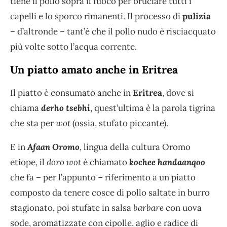
tiene il pollo sopra il fuoco per bruciare tutti i
capelli e lo sporco rimanenti. Il processo di
pulizia
– d’altronde – tant’è che il pollo nudo è risciacquato
più volte sotto l’acqua corrente.
Un piatto amato anche in Eritrea
Il piatto è consumato anche in
Eritrea
, dove si
chiama
derho tsebhi
, quest’ultima è la parola tigrina
che sta per
wot
(ossia, stufato piccante).
E in
Afaan Oromo
, lingua della cultura Oromo
etiope, il
doro wot
è chiamato
kochee handaanqoo
che fa – per l’appunto – riferimento a un piatto
composto da tenere cosce di pollo saltate in burro
stagionato, poi stufate in salsa
barbare
con uova
sode, aromatizzate con cipolle, aglio e radice di