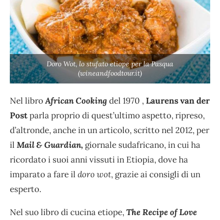
Doro Wot, lo stufato etiope per la Pasqua
(wineandfoodtour.it)
Nel libro
African Cooking
del 1970 ,
Laurens van der
Post
parla proprio di quest’ultimo aspetto, ripreso,
d’altronde, anche in un articolo, scritto nel 2012, per
il
Mail & Guardian,
giornale sudafricano, in cui ha
ricordato i suoi anni vissuti in Etiopia, dove ha
imparato a fare il
doro wot
, grazie ai consigli di un
esperto.
Nel suo libro di cucina etiope,
The Recipe of Love