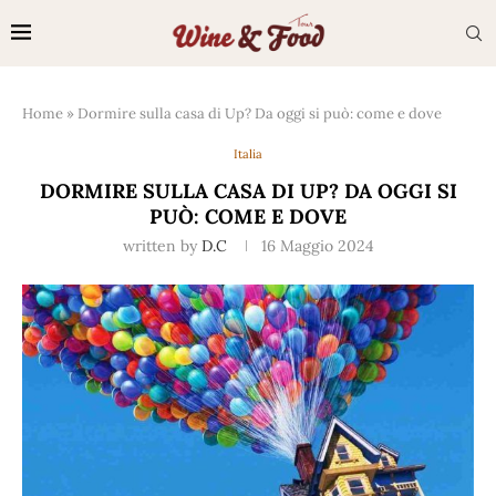
Home
»
Dormire sulla casa di Up? Da oggi si può: come e dove
Italia
DORMIRE SULLA CASA DI UP? DA OGGI SI
PUÒ: COME E DOVE
written by
D.C
16 Maggio 2024