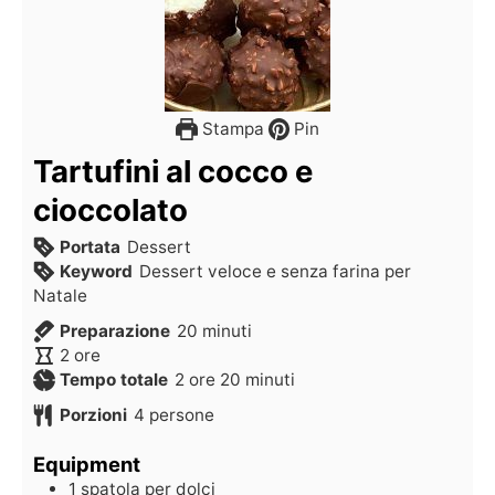
Stampa
Pin
Tartufini al cocco e
cioccolato
Portata
Dessert
Keyword
Dessert veloce e senza farina per
Natale
Preparazione
20
minuti
2
ore
Tempo totale
2
ore
20
minuti
Porzioni
4
persone
Equipment
1 spatola per dolci