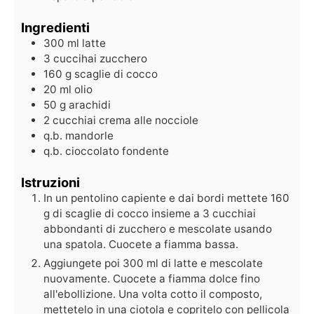
Ingredienti
300
ml
latte
3
cuccihai
zucchero
160
g
scaglie di cocco
20
ml
olio
50
g
arachidi
2
cucchiai
crema alle nocciole
q.b.
mandorle
q.b.
cioccolato fondente
Istruzioni
In un pentolino capiente e dai bordi mettete 160
g di scaglie di cocco insieme a 3 cucchiai
abbondanti di zucchero e mescolate usando
una spatola. Cuocete a fiamma bassa.
Aggiungete poi 300 ml di latte e mescolate
nuovamente. Cuocete a fiamma dolce fino
all'ebollizione. Una volta cotto il composto,
mettetelo in una ciotola e copritelo con pellicola