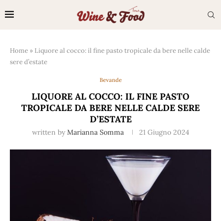
Home
»
Liquore al cocco: il fine pasto tropicale da bere nelle calde
sere d’estate
Bevande
LIQUORE AL COCCO: IL FINE PASTO
TROPICALE DA BERE NELLE CALDE SERE
D’ESTATE
written by
Marianna Somma
21 Giugno 2024