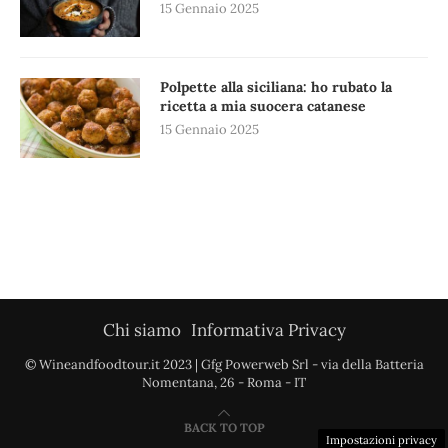
15 Gennaio 2025
Polpette alla siciliana: ho rubato la
ricetta a mia suocera catanese
15 Gennaio 2025
Chi siamo
Informativa Privacy
© Wineandfoodtour.it 2023 | Gfg Powerweb Srl - via della Batteria
Nomentana, 26 - Roma - IT
BACK TO TOP
Impostazioni privacy