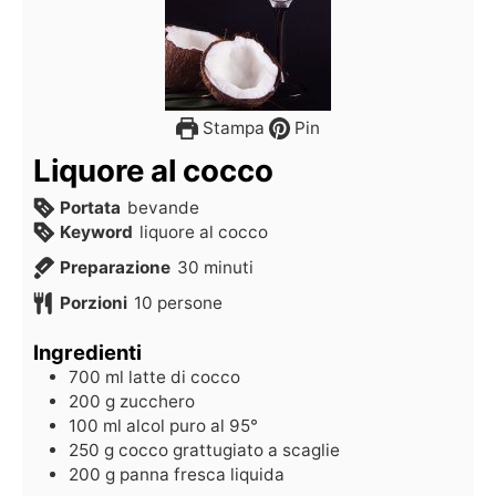
Stampa
Pin
Liquore al cocco
Portata
bevande
Keyword
liquore al cocco
Preparazione
30
minuti
Porzioni
10
persone
Ingredienti
700
ml
latte di cocco
200
g
zucchero
100
ml
alcol puro al 95°
250
g
cocco grattugiato a scaglie
200
g
panna fresca liquida