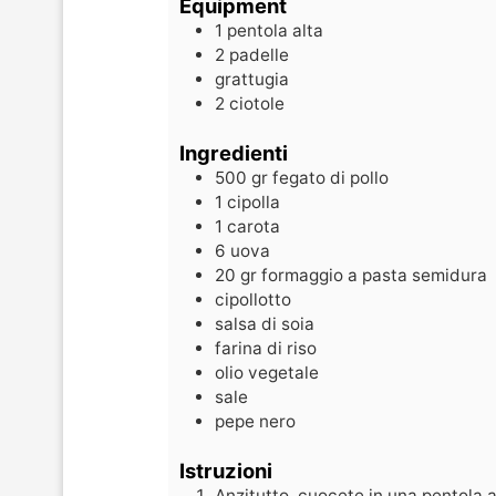
Equipment
1 pentola alta
2 padelle
grattugia
2 ciotole
Ingredienti
500
gr
fegato di pollo
1
cipolla
1
carota
6
uova
20
gr
formaggio a pasta semidura
cipollotto
salsa di soia
farina di riso
olio vegetale
sale
pepe nero
Istruzioni
Anzitutto, cuocete in una pentola 