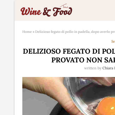
Home
»
Delizioso fegato di pollo in padella, dopo averlo p
Se
DELIZIOSO FEGATO DI PO
PROVATO NON SAP
written by
Chiara