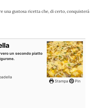
re una gustosa ricetta che, di certo, conquisterà
ella
avvero un secondo piatto
figurone.
 padella
Stampa
Pin