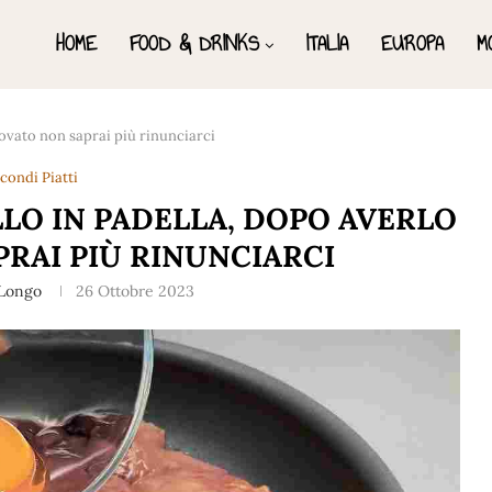
HOME
FOOD & DRINKS
ITALIA
EUROPA
M
rovato non saprai più rinunciarci
condi Piatti
LLO IN PADELLA, DOPO AVERLO
RAI PIÙ RINUNCIARCI
 Longo
26 Ottobre 2023