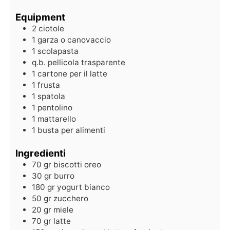
Equipment
2 ciotole
1 garza o canovaccio
1 scolapasta
q.b. pellicola trasparente
1 cartone per il latte
1 frusta
1 spatola
1 pentolino
1 mattarello
1 busta per alimenti
Ingredienti
70
gr
biscotti oreo
30
gr
burro
180
gr
yogurt bianco
50
gr
zucchero
20
gr
miele
70
gr
latte