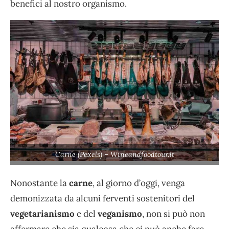
benefici al nostro organismo.
Carne (Pexels) – Wineandfoodtour.it
Nonostante la
carne
, al giorno d’oggi, venga
demonizzata da alcuni ferventi sostenitori del
vegetarianismo
e del
veganismo
, non si può non
affermare che sia qualcosa che ci può anche fare