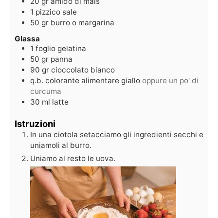
20
gr
amido di mais
1
pizzico
sale
50
gr
burro o margarina
Glassa
1
foglio
gelatina
50
gr
panna
90
gr
cioccolato bianco
q.b.
colorante alimentare giallo
oppure un po' di
curcuma
30
ml
latte
Istruzioni
In una ciotola setacciamo gli ingredienti secchi e
uniamoli al burro.
Uniamo al resto le uova.