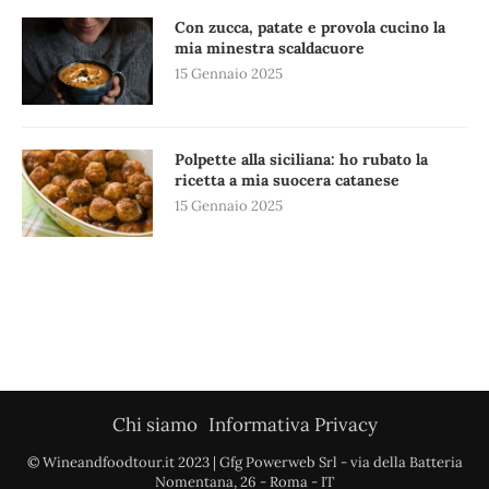
Con zucca, patate e provola cucino la
mia minestra scaldacuore
15 Gennaio 2025
Polpette alla siciliana: ho rubato la
ricetta a mia suocera catanese
15 Gennaio 2025
Chi siamo
Informativa Privacy
© Wineandfoodtour.it 2023 | Gfg Powerweb Srl - via della Batteria
Nomentana, 26 - Roma - IT