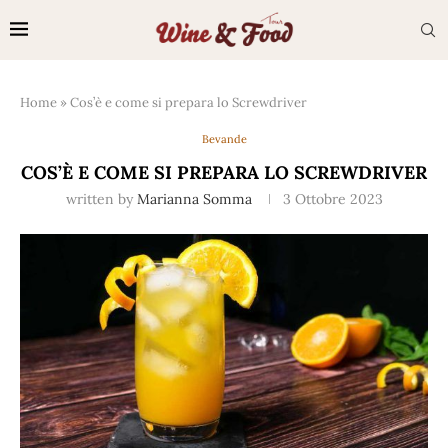
Home
»
Cos’è e come si prepara lo Screwdriver
Bevande
COS’È E COME SI PREPARA LO SCREWDRIVER
written by
Marianna Somma
3 Ottobre 2023