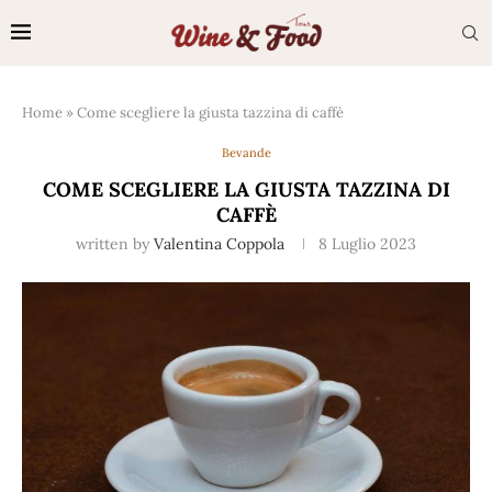
Home
»
Come scegliere la giusta tazzina di caffè
Bevande
COME SCEGLIERE LA GIUSTA TAZZINA DI
CAFFÈ
written by
Valentina Coppola
8 Luglio 2023